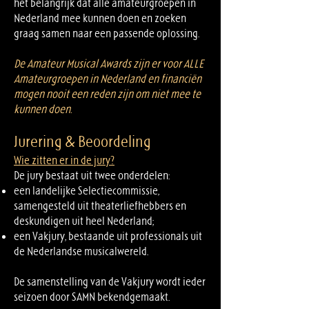
het belangrijk dat alle amateurgroepen in
Nederland mee kunnen doen en zoeken
graag samen naar een passende oplossing.
De Amateur Musical Awards zijn er voor ALLE
Amateurgroepen in Nederland en financiën
mogen nooit een reden zijn om niet mee te
kunnen doen.
Jurering & Beoordeling
Wie zitten er in de jury?
De jury bestaat uit twee onderdelen:
een landelijke Selectiecommissie,
samengesteld uit theaterliefhebbers en
deskundigen uit heel Nederland;
een Vakjury, bestaande uit professionals uit
de Nederlandse musicalwereld.
De samenstelling van de Vakjury wordt ieder
seizoen door SAMN bekendgemaakt.