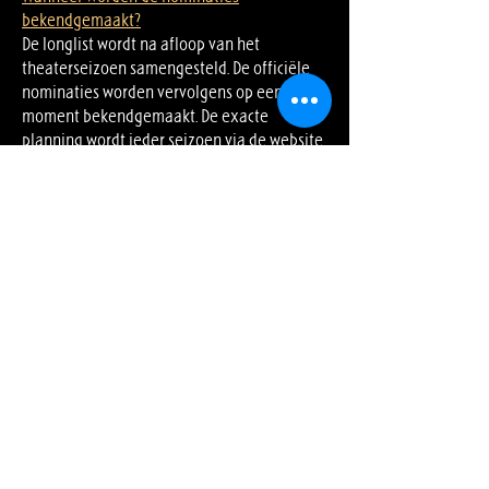
bekendgemaakt?
De longlist wordt na afloop van het
theaterseizoen samengesteld. De officiële
nominaties worden vervolgens op een later
moment bekendgemaakt. De exacte
planning wordt ieder seizoen via de website
gecommuniceerd.
Wanneer is het gala?
De datum en locatie van het zevende
Amateur Musical Awards Gala worden op een
later moment bekendgemaakt via de
website en onze socialmediakanalen.
Moeten we optreden als we genomineerd
zijn?
Wanneer een organisatie wordt
genomineerd in een uitvoerende categorie,
nodigt SAMN de organisatie uit om tijdens
het Amateur Musical Awards Gala op te