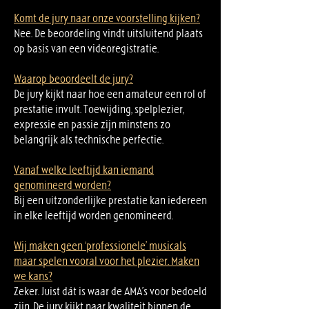
Komt de jury naar onze voorstelling kijken?
Nee. De beoordeling vindt uitsluitend plaats
op basis van een videoregistratie.
Waarop beoordeelt de jury?
De jury kijkt naar hoe een amateur een rol of
prestatie invult. Toewijding, spelplezier,
expressie en passie zijn minstens zo
belangrijk als technische perfectie.
Vanaf welke leeftijd kan iemand
genomineerd worden?
Bij een uitzonderlijke prestatie kan iedereen
in elke leeftijd worden genomineerd.
Wij maken geen ‘professionele’ musicals
maar spelen vooral voor het plezier. Maken
we kans?
Zeker. Juist dát is waar de AMA’s voor bedoeld
zijn. De jury kijkt naar kwaliteit binnen de