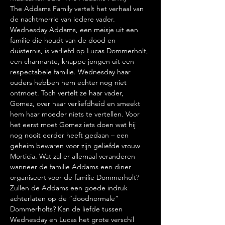
The Addams Family vertelt het verhaal van 
de nachtmerrie van iedere vader. 
Wednesday Addams, een meisje uit een 
familie die houdt van de dood en 
duisternis, is verliefd op Lucas Dommerholt, 
een charmante, knappe jongen uit een 
respectabele familie. Wednesday haar 
ouders hebben hem echter nog niet 
ontmoet. Toch vertelt ze haar vader, 
Gomez, over haar verliefdheid en smeekt 
hem haar moeder niets te vertellen. Voor 
het eerst moet Gomez iets doen wat hij 
nog nooit eerder heeft gedaan – een 
geheim bewaren voor zijn geliefde vrouw 
Morticia. Wat zal er allemaal veranderen 
wanneer de familie Addams een diner 
organiseert voor de familie Dommerholt? 
Zullen de Addams een goede indruk 
achterlaten op de “doodnormale” 
Dommerholts? Kan de liefde tussen 
Wednesday en Lucas het grote verschil 