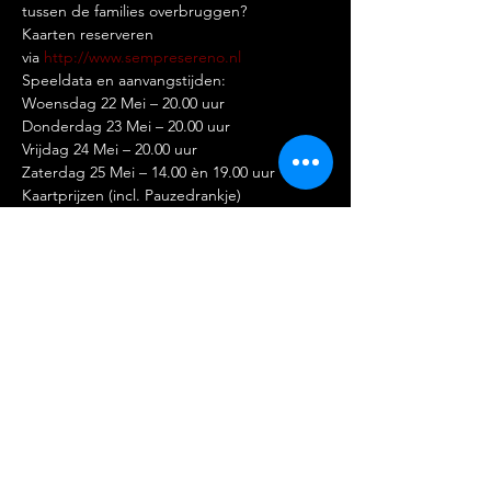
tussen de families overbruggen?
Kaarten reserveren 
via 
http://www.sempresereno.nl
Speeldata en aanvangstijden:

Woensdag 22 Mei – 20.00 uur

Donderdag 23 Mei – 20.00 uur

Vrijdag 24 Mei – 20.00 uur

Zaterdag 25 Mei – 14.00 èn 19.00 uur
Kaartprijzen (incl. Pauzedrankje)

Regulier € 25,75

Scholier/Student € 20,25

Kinderen t/m 12 jaar € 15,25
Stichting Amateur Musical