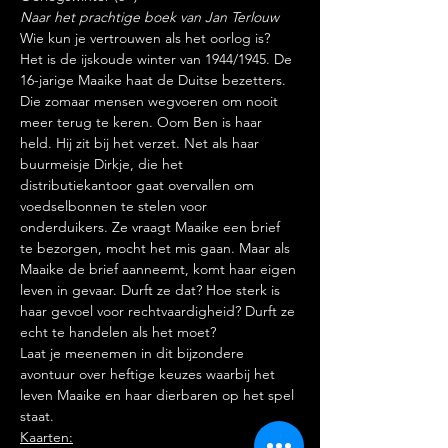
Naar het prachtige boek van Jan Terlouw
Wie kun je vertrouwen als het oorlog is?
Het is de ijskoude winter van 1944/1945. De 
16-jarige Maaike haat de Duitse bezetters. 
Die zomaar mensen wegvoeren om nooit 
meer terug te keren. Oom Ben is haar 
held. Hij zit bij het verzet. Net als haar 
buurmeisje Dirkje, die het 
distributiekantoor gaat overvallen om 
voedselbonnen te stelen voor 
onderduikers. Ze vraagt Maaike een brief 
te bezorgen, mocht het mis gaan. Maar als 
Maaike de brief aanneemt, komt haar eigen 
leven in gevaar. Durft ze dat? Hoe sterk is 
haar gevoel voor rechtvaardigheid? Durft ze 
echt te handelen als het moet?
Laat je meenemen in dit bijzondere 
avontuur over heftige keuzes waarbij het 
leven Maaike en haar dierbaren op het spel 
staat.
Kaarten: