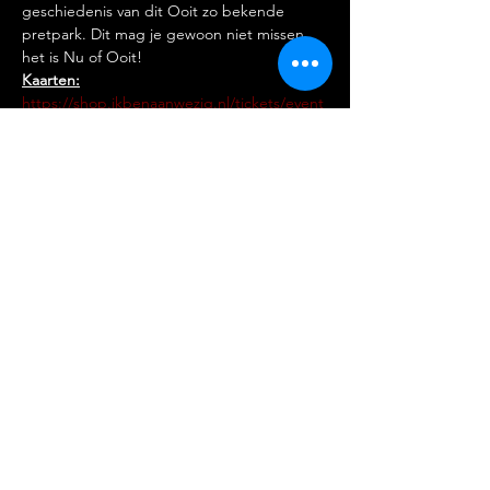
geschiedenis van dit Ooit zo bekende 
pretpark. Dit mag je gewoon niet missen, 
het is Nu of Ooit!
Kaarten:
https://shop.ikbenaanwezig.nl/tickets/event
/nu-of-ooit
Stichting Amateur Musical
Nederland
Partners:
Reglement