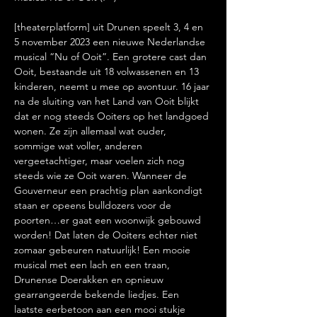
[theaterplatform] uit Drunen speelt 3, 4 en 
5 november 2023 een nieuwe Nederlandse 
musical “Nu of Ooit”. Een grotere cast dan 
Ooit, bestaande uit 18 volwassenen en 13 
kinderen, neemt u mee op avontuur. 16 jaar 
na de sluiting van het Land van Ooit blijkt 
dat er nog steeds Ooiters op het landgoed 
wonen. Ze zijn allemaal wat ouder, 
sommige wat voller, anderen 
vergeetachtiger, maar voelen zich nog 
steeds wie ze Ooit waren. Wanneer de 
Gouverneur een prachtig plan aankondigt 
staan er opeens bulldozers voor de 
poorten…er gaat een woonwijk gebouwd 
worden! Dat laten de Ooiters echter niet 
zomaar gebeuren natuurlijk! Een mooie 
musical met een lach en een traan, 
Drunense Doerakken en opnieuw 
gearrangeerde bekende liedjes. Een 
laatste eerbetoon aan een mooi stukje 