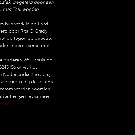
muziek, begeleid door een 
r met Tolk worden 
am hun werk in de Ford-
erd door Rita O'Grady 
t op tegen de directie, 
onder andere samen met 
de ouderen (65+) thuis op 
245156 of via het 
om Nederlandse theaters, 
evard is blij dat zij een 
 daarom worden voorzien 
riteit en geniet van een 
m.nl