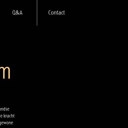
Q&A
Contact
am
landse
e kracht
e gewone