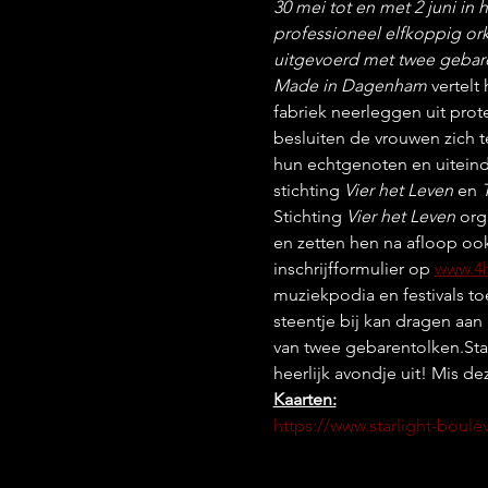
30 mei tot en met 2 juni in
professioneel elfkoppig or
uitgevoerd met twee gebar
Made in Dagenham
 vertel
fabriek neerleggen uit pro
besluiten de vrouwen zich 
hun echtgenoten en uitein
stichting 
Vier het Leven
 en 
Stichting 
Vier het Leven
 org
en zetten hen na afloop ook
inschrijfformulier op 
www.4h
muziekpodia en festivals toe
steentje bij kan dragen aan
van twee gebarentolken.Sta 
heerlijk avondje uit! Mis dez
Kaarten:
https://www.starlight-bou