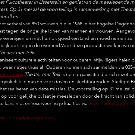
 het Fulcotheater in IJsselstein en geniet van de meeslepende 
kest. Op 31 mei zal de voorstelling in samenwerking met Theate
entolken.
t het verhaal van 850 vrouwen die in 1968 in het Engelse Dagenh
test tegen de ongelijke lonen van mannen en vrouwen. Aangevo
te verenigen en met humor, goed verstand en moed nemen ze he
delijk ook tegen de overheid.Voor deze productie werken we 
Theater met Tolk.
aniseert culturele activiteiten voor ouderen. Vrijwilligers halen 
 weer netjes thuis af. Ouderen kunnen zich aanmelden via 035-6
etleven.nl
. 
Theater met Tolk 
is een organisatie die zich inzet 
gankelijk te maken voor doven en slechthorenden. Starlight Boul
 het realiseren van deze missies. De voorstelling op 31 mei zal
op voor gelijkheid, laat je meeslepen door de kracht van solida
e kans niet en reserveer nu je kaartjes via 
www.madeindagenha
levard.nl/madeindagenham/