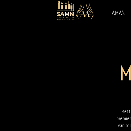
AMA's
M
Met t
premièr
van sol