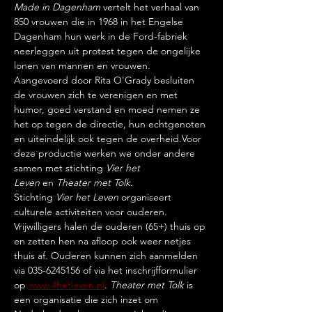
Made in Dagenham
 vertelt het verhaal van 
850 vrouwen die in 1968 in het Engelse 
Dagenham hun werk in de Ford-fabriek 
neerleggen uit protest tegen de ongelijke 
lonen van mannen en vrouwen. 
Aangevoerd door Rita O'Grady besluiten 
de vrouwen zich te verenigen en met 
humor, goed verstand en moed nemen ze 
het op tegen de directie, hun echtgenoten 
en uiteindelijk ook tegen de overheid.Voor 
deze productie werken we onder andere 
samen met stichting 
Vier het 
Leven
 en 
Theater met Tolk.
Stichting 
Vier het Leven
 organiseert 
culturele activiteiten voor ouderen. 
Vrijwilligers halen de ouderen (65+) thuis op 
en zetten hen na afloop ook weer netjes 
thuis af. Ouderen kunnen zich aanmelden 
via 035-6245156 of via het inschrijfformulier 
op 
www.4hetleven.nl
. 
Theater met Tolk 
is 
een organisatie die zich inzet om 