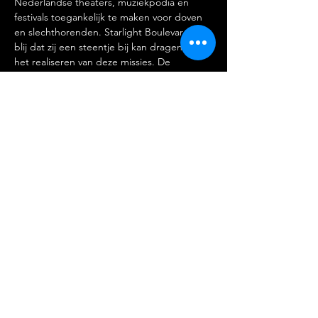
Nederlandse theaters, muziekpodia en 
festivals toegankelijk te maken voor doven 
en slechthorenden. Starlight Boulevard is 
blij dat zij een steentje bij kan dragen aan 
het realiseren van deze missies. De 
voorstelling op 31 mei zal daarom worden 
voorzien van twee gebarentolken.Sta op 
voor gelijkheid, laat je meeslepen door de 
kracht van solidariteit en geniet van een 
heerlijk avondje uit! Mis deze kans niet en 
reserveer nu je kaartjes 
via 
www.madeindagenham.nl
Kaarten:
https://www.starlight-
boulevard.nl/madeindagenham/