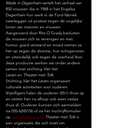
Made in Dagenham
 vertelt het verhaal van 
850 vrouwen die in 1968 in het Engelse 
Dagenham hun werk in de Ford-fabriek 
neerleggen uit protest tegen de ongelijke 
lonen van mannen en vrouwen. 
Aangevoerd door Rita O'Grady besluiten 
de vrouwen zich te verenigen en met 
humor, goed verstand en moed nemen ze 
het op tegen de directie, hun echtgenoten 
en uiteindelijk ook tegen de overheid.Voor 
deze productie werken we onder andere 
samen met stichting 
Vier het 
Leven
 en 
Theater met Tolk.
Stichting 
Vier het Leven
 organiseert 
culturele activiteiten voor ouderen. 
Vrijwilligers halen de ouderen (65+) thuis op 
en zetten hen na afloop ook weer netjes 
thuis af. Ouderen kunnen zich aanmelden 
via 035-6245156 of via het inschrijfformulier 
op 
www.4hetleven.nl
. 
Theater met Tolk 
is 
een organisatie die zich inzet om 