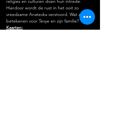
religies en culturen doen hun intrede. 
Hierdoor wordt de rust in het ooit zo 
vreedzame Anatevka verstoord. Wat zal dit 
betekenen voor Tevye en zijn familie?
Kaarten:
https://www.sempresereno.nl/
Stichting Amateur Musical
Nederland
Partners:
Reglement