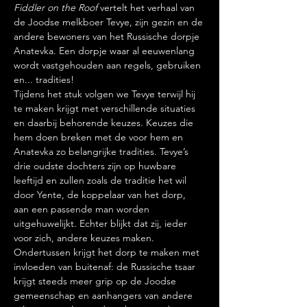
Fiddler on the Roof
 vertelt het verhaal van 
de Joodse melkboer Tevye, zijn gezin en de 
andere bewoners van het Russische dorpje 
Anatevka. Een dorpje waar al eeuwenlang 
wordt vastgehouden aan regels, gebruiken 
en... tradities!
Tijdens het stuk volgen we Tevye terwijl hij 
te maken krijgt met verschillende situaties 
en daarbij behorende keuzes. Keuzes die 
hem doen breken met de voor hem en 
Anatevka zo belangrijke tradities. Tevye’s 
drie oudste dochters zijn op huwbare 
leeftijd en zullen zoals de traditie het wil 
door Yente, de koppelaar van het dorp, 
aan een passende man worden 
uitgehuwelijkt. Echter blijkt dat zij, ieder 
voor zich, andere keuzes maken.
Ondertussen krijgt het dorp te maken met 
invloeden van buitenaf: de Russische tsaar 
krijgt steeds meer grip op de Joodse 
gemeenschap en aanhangers van andere 