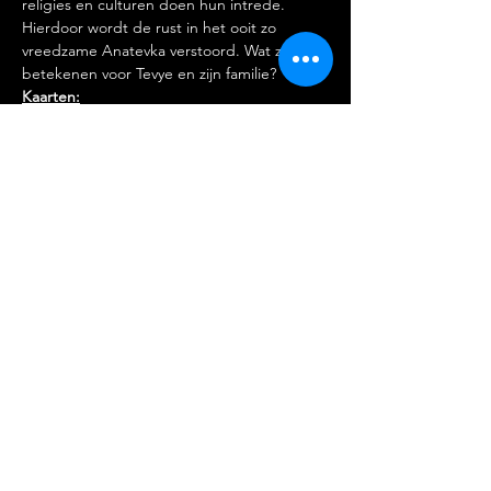
religies en culturen doen hun intrede. 
Hierdoor wordt de rust in het ooit zo 
vreedzame Anatevka verstoord. Wat zal dit 
betekenen voor Tevye en zijn familie?
Kaarten:
https://www.sempresereno.nl/
Stichting Amateur Musical
Nederland
Partners:
Reglement