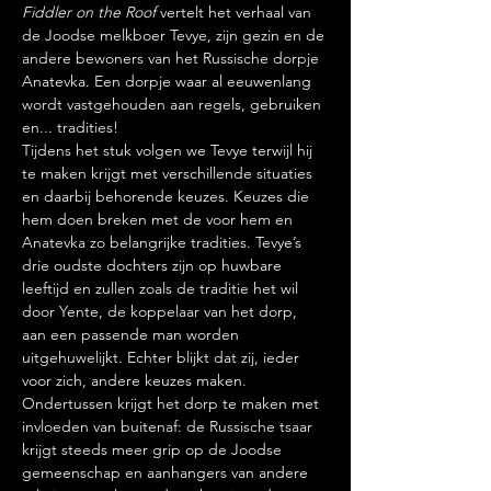
Fiddler on the Roof
 vertelt het verhaal van 
de Joodse melkboer Tevye, zijn gezin en de 
andere bewoners van het Russische dorpje 
Anatevka. Een dorpje waar al eeuwenlang 
wordt vastgehouden aan regels, gebruiken 
en... tradities!
Tijdens het stuk volgen we Tevye terwijl hij 
te maken krijgt met verschillende situaties 
en daarbij behorende keuzes. Keuzes die 
hem doen breken met de voor hem en 
Anatevka zo belangrijke tradities. Tevye’s 
drie oudste dochters zijn op huwbare 
leeftijd en zullen zoals de traditie het wil 
door Yente, de koppelaar van het dorp, 
aan een passende man worden 
uitgehuwelijkt. Echter blijkt dat zij, ieder 
voor zich, andere keuzes maken.
Ondertussen krijgt het dorp te maken met 
invloeden van buitenaf: de Russische tsaar 
krijgt steeds meer grip op de Joodse 
gemeenschap en aanhangers van andere 