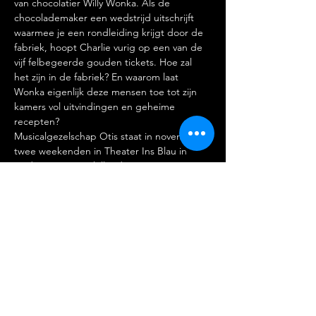
van chocolatier Willy Wonka. Als de 
chocolademaker een wedstrijd uitschrijft 
waarmee je een rondleiding krijgt door de 
fabriek, hoopt Charlie vurig op een van de 
vijf felbegeerde gouden tickets. Hoe zal 
het zijn in de fabriek? En waarom laat 
Wonka eigenlijk deze mensen toe tot zijn 
kamers vol uitvindingen en geheime 
recepten?
Musicalgezelschap Otis staat in november 
twee weekenden in Theater Ins Blau in 
Leiden, met verschillende casts. Kaarten 
kosten 24 euro.
Kaarten:
https://otismusical.nl/