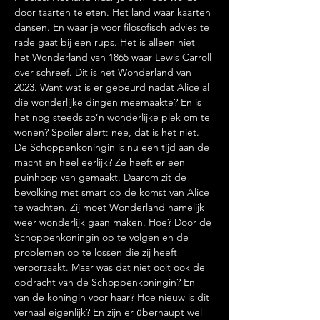
door taarten te eten. Het land waar kaarten 
dansen. En waar je voor filosofisch advies te 
rade gaat bij een rups. Het is alleen niet 
het Wonderland van 1865 waar Lewis Carroll 
over schreef. Dit is het Wonderland van 
2023. Want wat is er gebeurd nadat Alice al 
die wonderlijke dingen meemaakte? En is 
het nog steeds zo’n wonderlijke plek om te 
wonen? Spoiler alert: nee, dat is het niet.
De Schoppenkoningin is nu een tijd aan de 
macht en heel eerlijk? Ze heeft er een 
puinhoop van gemaakt. Daarom zit de 
bevolking met smart op de komst van Alice 
te wachten. Zij moet Wonderland namelijk 
weer wonderlijk gaan maken. Hoe? Door de 
Schoppenkoningin op te volgen en de 
problemen op te lossen die zij heeft 
veroorzaakt. Maar was dat niet ooit ook de 
opdracht van de Schoppenkoningin? En 
van de koningin voor haar? Hoe nieuw is dit 
verhaal eigenlijk? En zijn er überhaupt wel 