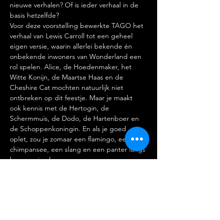
nieuwe verhalen? Of is ieder verhaal in de 
basis hetzelfde?
Voor deze voorstelling bewerkte TAGO het 
verhaal van Lewis Carroll tot een geheel 
eigen versie, waarin allerlei bekende én 
onbekende inwoners van Wonderland een 
rol spelen. Alice, de Hoedenmaker, het 
Witte Konijn, de Maartse Haas en de 
Cheshire Cat mochten natuurlijk niet 
ontbreken op dit feestje. Maar je maakt 
ook kennis met de Hertogin, de 
Schermmuis, de Dodo, de Hartenboer en 
de Schoppenkoningin. En als je goed 
oplet, zou je zomaar een flamingo, een 
chimpansee, een slang en een panter langs 
kunnen zien komen.
Alice in Wonderland speelt van donderdag 
1 t/m zondag 11 juni 2023 in Cultureel 
Centrum Jan van Besouw in Goirle.
Kaarten:
https://janvanbesouw.nl/?s=Alice