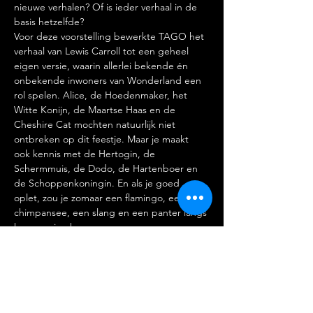
nieuwe verhalen? Of is ieder verhaal in de 
basis hetzelfde?
Voor deze voorstelling bewerkte TAGO het 
verhaal van Lewis Carroll tot een geheel 
eigen versie, waarin allerlei bekende én 
onbekende inwoners van Wonderland een 
rol spelen. Alice, de Hoedenmaker, het 
Witte Konijn, de Maartse Haas en de 
Cheshire Cat mochten natuurlijk niet 
ontbreken op dit feestje. Maar je maakt 
ook kennis met de Hertogin, de 
Schermmuis, de Dodo, de Hartenboer en 
de Schoppenkoningin. En als je goed 
oplet, zou je zomaar een flamingo, een 
chimpansee, een slang en een panter langs 
kunnen zien komen.
Alice in Wonderland speelt van donderdag 
1 t/m zondag 11 juni 2023 in Cultureel 
Centrum Jan van Besouw in Goirle.
Kaarten:
https://janvanbesouw.nl/?s=Alice