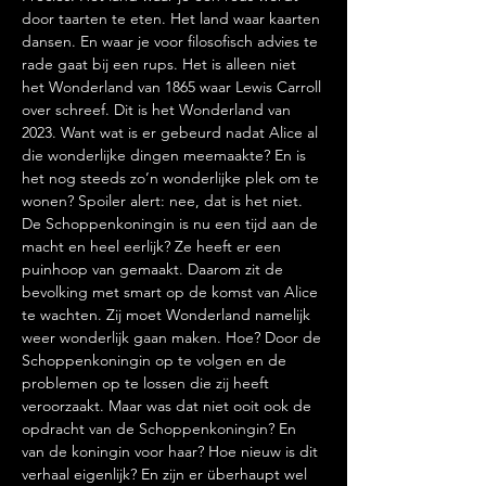
door taarten te eten. Het land waar kaarten 
dansen. En waar je voor filosofisch advies te 
rade gaat bij een rups. Het is alleen niet 
het Wonderland van 1865 waar Lewis Carroll 
over schreef. Dit is het Wonderland van 
2023. Want wat is er gebeurd nadat Alice al 
die wonderlijke dingen meemaakte? En is 
het nog steeds zo’n wonderlijke plek om te 
wonen? Spoiler alert: nee, dat is het niet.
De Schoppenkoningin is nu een tijd aan de 
macht en heel eerlijk? Ze heeft er een 
puinhoop van gemaakt. Daarom zit de 
bevolking met smart op de komst van Alice 
te wachten. Zij moet Wonderland namelijk 
weer wonderlijk gaan maken. Hoe? Door de 
Schoppenkoningin op te volgen en de 
problemen op te lossen die zij heeft 
veroorzaakt. Maar was dat niet ooit ook de 
opdracht van de Schoppenkoningin? En 
van de koningin voor haar? Hoe nieuw is dit 
verhaal eigenlijk? En zijn er überhaupt wel 