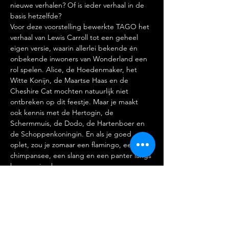
nieuwe verhalen? Of is ieder verhaal in de 
basis hetzelfde?
Voor deze voorstelling bewerkte TAGO het 
verhaal van Lewis Carroll tot een geheel 
eigen versie, waarin allerlei bekende én 
onbekende inwoners van Wonderland een 
rol spelen. Alice, de Hoedenmaker, het 
Witte Konijn, de Maartse Haas en de 
Cheshire Cat mochten natuurlijk niet 
ontbreken op dit feestje. Maar je maakt 
ook kennis met de Hertogin, de 
Schermmuis, de Dodo, de Hartenboer en 
de Schoppenkoningin. En als je goed 
oplet, zou je zomaar een flamingo, een 
chimpansee, een slang en een panter langs 
kunnen zien komen.
Alice in Wonderland speelt van donderdag 
1 t/m zondag 11 juni 2023 in Cultureel 
Centrum Jan van Besouw in Goirle.
Kaarten:
https://janvanbesouw.nl/?s=Alice