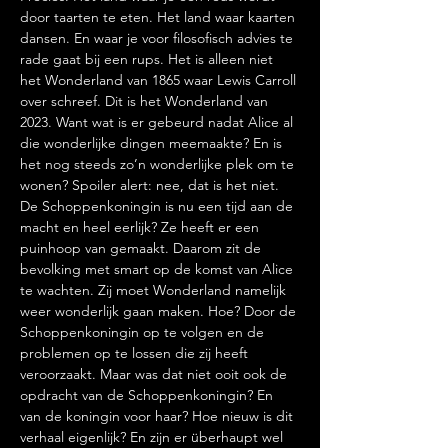
door taarten te eten. Het land waar kaarten 
dansen. En waar je voor filosofisch advies te 
rade gaat bij een rups. Het is alleen niet 
het Wonderland van 1865 waar Lewis Carroll 
over schreef. Dit is het Wonderland van 
2023. Want wat is er gebeurd nadat Alice al 
die wonderlijke dingen meemaakte? En is 
het nog steeds zo’n wonderlijke plek om te 
wonen? Spoiler alert: nee, dat is het niet.
De Schoppenkoningin is nu een tijd aan de 
macht en heel eerlijk? Ze heeft er een 
puinhoop van gemaakt. Daarom zit de 
bevolking met smart op de komst van Alice 
te wachten. Zij moet Wonderland namelijk 
weer wonderlijk gaan maken. Hoe? Door de 
Schoppenkoningin op te volgen en de 
problemen op te lossen die zij heeft 
veroorzaakt. Maar was dat niet ooit ook de 
opdracht van de Schoppenkoningin? En 
van de koningin voor haar? Hoe nieuw is dit 
verhaal eigenlijk? En zijn er überhaupt wel 