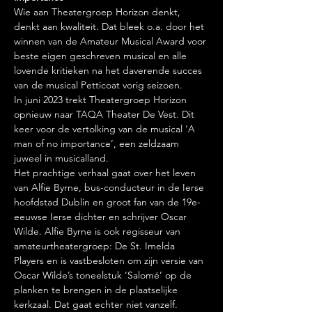
Wie aan Theatergroep Horizon denkt, 
denkt aan kwaliteit. Dat bleek o.a. door het 
winnen van de Amateur Musical Award voor 
beste eigen geschreven musical en alle 
lovende kritieken na het daverende succes 
van de musical Petticoat vorig seizoen.
In juni 2023 trekt Theatergroep Horizon 
opnieuw naar TAQA Theater De Vest. Dit 
keer voor de vertolking van de musical ‘A 
man of no importance’, een zeldzaam 
juweel in musicalland.
Het prachtige verhaal gaat over het leven 
van Alfie Byrne, bus-conducteur in de Ierse 
hoofdstad Dublin en groot fan van de 19e-
eeuwse Ierse dichter en schrijver Oscar 
Wilde. Alfie Byrne is ook regisseur van 
amateurtheatergroep: De St. Imelda 
Players en is vastbesloten om zijn versie van 
Oscar Wilde’s toneelstuk ‘Salomé’ op de 
planken te brengen in de plaatselijke 
kerkzaal. Dat gaat echter niet vanzelf. 