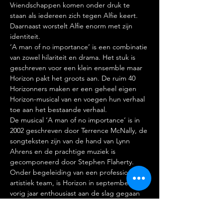
Vriendschappen komen onder druk te 
staan als iedereen zich tegen Alfie keert. 
Daarnaast worstelt Alfie enorm met zijn 
identiteit.
‘A man of no importance’ is een combinatie 
van zowel hilariteit en drama. Het stuk is 
geschreven voor een klein ensemble maar 
Horizon pakt het groots aan. De ruim 40 
Horizonners maken er een geheel eigen 
Horizon-musical van en voegen hun verhaal 
toe aan het bestaande verhaal.
De musical ‘A man of no importance’ is in 
2002 geschreven door Terrence McNally, de 
songteksten zijn van de hand van Lynn 
Ahrens en de prachtige muziek is 
gecomponeerd door Stephen Flaherty.
Onder begeleiding van een professioneel 
artistiek team, is Horizon in september 
vorig jaar enthousiast aan de slag gegaan 
met dit nieuwe stuk. Op donderdag 8 juni 
is de première en daarna worden er nog 