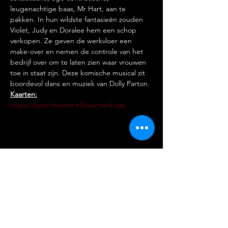
leugenachtige baas, Mr Hart, aan te 
pakken. In hun wildste fantasieën zouden 
Violet, Judy en Doralee hem een schop  
verkopen. Ze geven de werkvloer een 
make-over en nemen de controle van het 
bedrijf over om te laten zien waar vrouwen 
toe in staat zijn. Deze komische musical zit 
boordevol dans en muziek van Dolly Parton.
Kaarten:
https://spot-theater.nl/kaartverkoop
Stichting Amateur Musical
Nederland