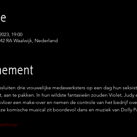
ie
2023, 19:00
142 RA Waalwijk, Nederland
enement
esluiten drie vrouwelijke medewerksters op een dag hun seksisti
, aan te pakken. In hun wildste fantasieën zouden Violet, Jud
vloer een make-over en nemen de controle van het bedrijf over
Deze komische musical zit boordevol dans en muziek van Dolly P
rtverkoop