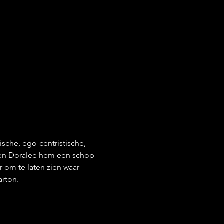
sche, ego-centristische, 
y en Doralee hem een schop  
 om te laten zien waar 
arton.