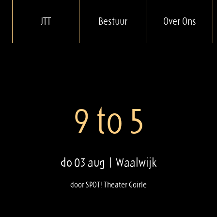
JTT
Bestuur
Over Ons
9 to 5
do 03 aug
  |  
Waalwijk
door SPOT! Theater Goirle